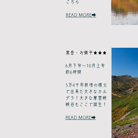
こちら
READ MORE➡
黒岳・お鉢平★★★
6月下旬～10月上旬
約6時間
3万4千年前頃の噴火
で出来た大きなカル
デラ！大きな層雲峡
峡谷もここで誕生！
READ MORE➡