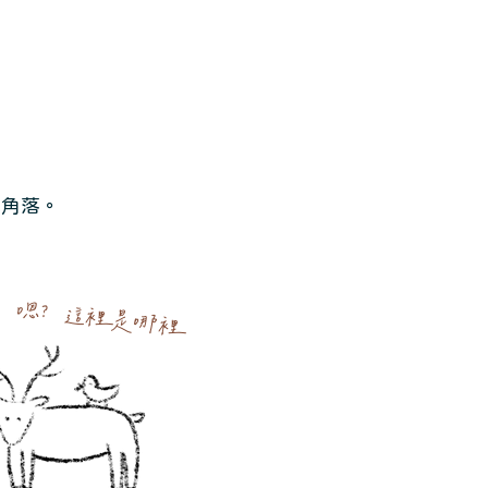
角落。​
嗯？ 這裡是哪裡