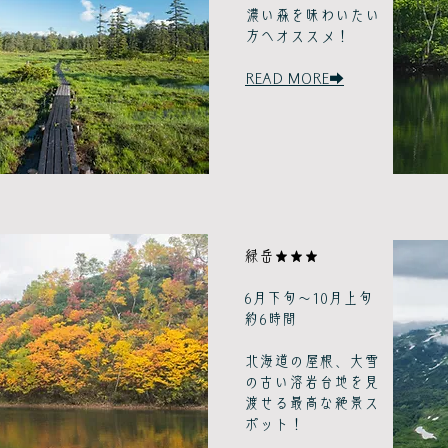
濃い森を味わいたい
方へオススメ！
READ MORE➡
緑岳★★★
6月下旬～10月上旬
約6時間
北海道の屋根、大雪
の古い溶岩台地を見
渡せる最高な絶景ス
ポット！