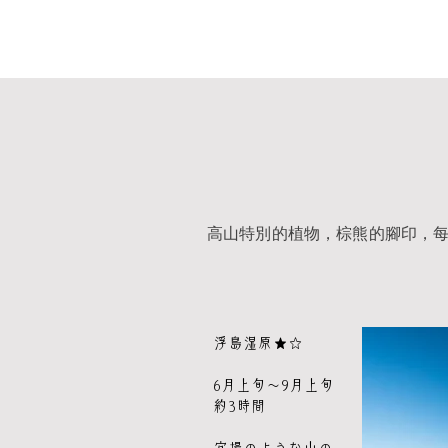
高山特別的植物，棕熊的腳印，
浮島湿原★☆
6月上旬～9月上旬
約3時間