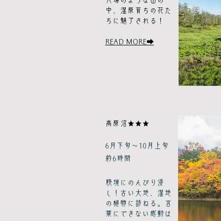
穴場のような山の
中、湿原育ちの花た
ちに魅了される！
READ MORE➡
高原沼★★★
6月下旬～10月上旬
約6時間
秘境にのんびり浸
し！古い大地、湿地
の植物に訪ねる。言
葉にできない感動は