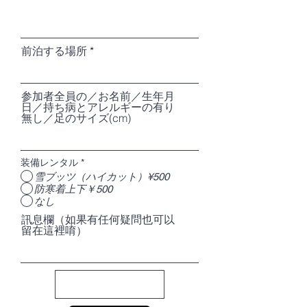
前泊する場所
参加者全員の／お名前／生年月
日／持ち病とアレルギーの有り
無し／足のサイズ(cm)
装備レンタル
*
雪ブッツ（ハイカット）¥500
防寒着上下￥500
なし
訊息欄（如果有任何疑問也可以
留在這裡唷）