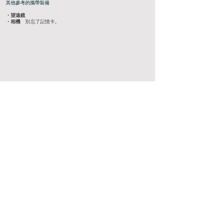
其他參考的攜帶裝備
・望遠鏡
​・相機
別忘了記憶卡
。
注意事項
關於費用
・請在活動當日支付現金。
・部分活動費用將用來支持環境保全運動。
關於活動變更及取消
・活動當天可能因為天氣及積雪狀況而改變行程。
・如有大雪警報發布等可能危及活動安全的狀況時，將
於活動前一天下午５點前判斷是否出團並通知。
・報名後的取消費用