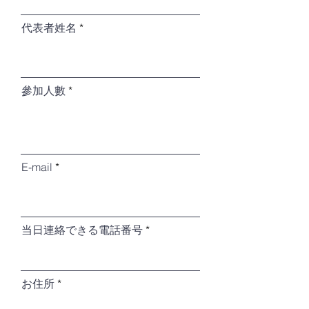
i
r
代表者姓名
e
d
參加人數
E-mail
当日連絡できる電話番号
お住所