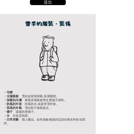
送出
雪季的服裝・裝備
・毛帽
・太陽眼鏡
雪的反射很刺眼,保護眼睛
。
・保暖的內層
棉質弄濕後會帶走體溫不易乾。
・防風的外套
防風防水,或是滑雪外套
。
・高筒的冬靴
雪比較不會跑進去。
​・襪子
溫暖的厚襪子
。
・水
水或是熱茶。
​・日常用藥
個人藥品。如有過敏氣喘的話請在報名時告知我
們。