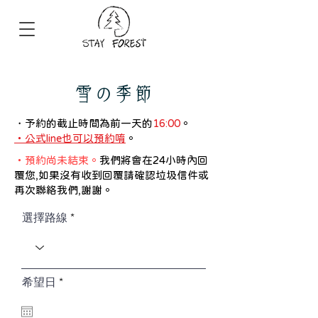
雪の季節
​・
予約的截止時間為前一天的
16:00
。
​・公式line也可以預約唷
。
・預約尚未結束。
我們將會在24小時內回
覆您,如果沒有收到回覆請確認垃圾信件或
再次聯絡我們,謝謝。
選擇路線
r
希望日
*
e
q
u